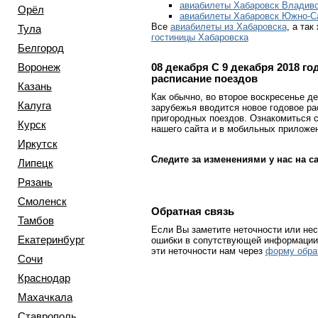
авиабилеты Хабаровск Владиво
Орёл
авиабилеты Хабаровск Южно-С
Все
авиабилеты из Хабаровска
, а та
Тула
гостиницы Хабаровска
Белгород
Воронеж
08 декабря
С 9 декабря 2018 го
расписание поездов
Казань
Как обычно, во второе воскресенье д
Калуга
зарубежья вводится новое годовое р
пригородных поездов. Ознакомиться 
Курск
нашего сайта и в мобильных приложе
Иркутск
Следите за изменениями у нас на са
Липецк
Рязань
Смоленск
Обратная связь
Тамбов
Если Вы заметите неточности или нес
Екатеринбург
ошибки в сопутствующей информации 
эти неточности нам через
форму обра
Сочи
Краснодар
Махачкала
Ставрополь